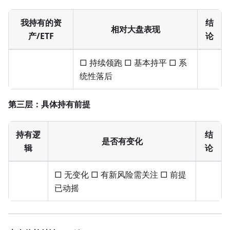
我持有的资
结
相对大盘表现
产/ETF
论
□ 持续领跑 □ 基本持平 □ 系
统性落后
第三层：具体持有前提
持有逻
结
是否有变化
辑
论
□ 无变化 □ 有新风险需关注 □ 前提
已动摇