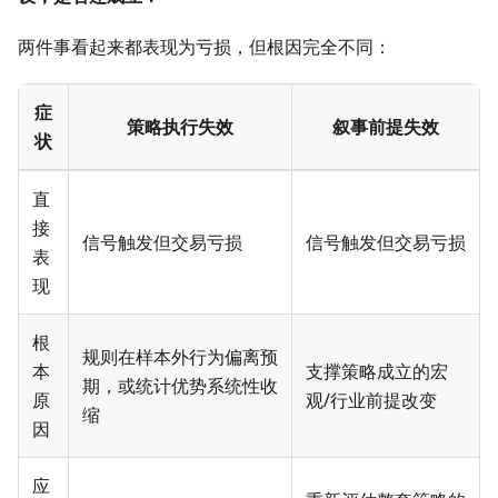
两件事看起来都表现为亏损，但根因完全不同：
症
策略执行失效
叙事前提失效
状
直
接
信号触发但交易亏损
信号触发但交易亏损
表
现
根
规则在样本外行为偏离预
本
支撑策略成立的宏
期，或统计优势系统性收
原
观/行业前提改变
缩
因
应