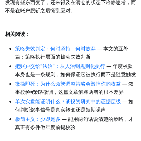
发现有些东西变了，还来得及在满仓的状态下冷静思考，而
不是在账户腰斩之后慌乱应对。
相关阅读
：
策略失效判定：何时坚持，何时放弃
— 本文的互补
篇：策略执行层面的被动失效判断
把账户交给"法治"：从人治到规则化执行
— 年度校验
本身也是一条规则，如何保证它被执行而不是随意触发
微操即死：为什么频繁调整策略会毁掉你的收益
— 叙
事校验≠策略微调，这篇文章解释两者的根本差异
单次实盘能证明什么？谈投资研究中的证据层级
— 如
何判断叙事信号是真实转变还是短期噪声
极简主义：少即是多
— 能用两句话说清楚的策略，才
真正有条件做年度前提校验