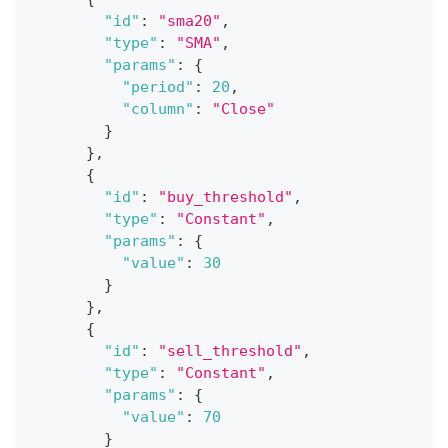
"id"
:
"sma20"
,
"type"
:
"SMA"
,
"params"
:
{
"period"
:
20
,
"column"
:
"Close"
}
}
,
{
"id"
:
"buy_threshold"
,
"type"
:
"Constant"
,
"params"
:
{
"value"
:
30
}
}
,
{
"id"
:
"sell_threshold"
,
"type"
:
"Constant"
,
"params"
:
{
"value"
:
70
}