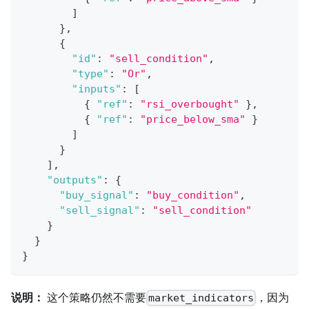
]
}
,
{
"id"
:
"sell_condition"
,
"type"
:
"Or"
,
"inputs"
:
[
{
"ref"
:
"rsi_overbought"
}
,
{
"ref"
:
"price_below_sma"
}
]
}
]
,
"outputs"
:
{
"buy_signal"
:
"buy_condition"
,
"sell_signal"
:
"sell_condition"
}
}
}
说明：
这个策略仍然不需要
，因为
market_indicators