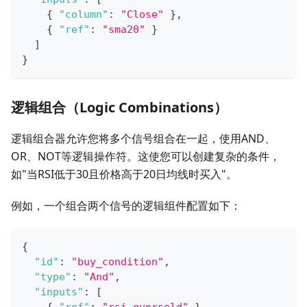
{
"column"
:
"Close"
}
,
{
"ref"
:
"sma20"
}
]
}
逻辑组合（Logic Combinations）
逻辑组合器允许您将多个信号组合在一起，使用AND、
OR、NOT等逻辑操作符。这使您可以创建复杂的条件，
如"当RSI低于30且价格高于20日均线时买入"。
例如，一个组合两个信号的逻辑组件配置如下：
{
"id"
:
"buy_condition"
,
"type"
:
"And"
,
"inputs"
:
[