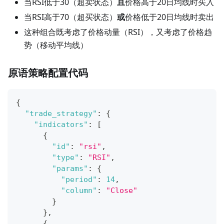
当RSI低于30（超卖状态）
且
价格高于20日均线时买入
当RSI高于70（超买状态）
或
价格低于20日均线时卖出
这种组合既考虑了价格动量（RSI），又考虑了价格趋
势（移动平均线）
原语策略配置代码
{
"trade_strategy"
:
{
"indicators"
:
[
{
"id"
:
"rsi"
,
"type"
:
"RSI"
,
"params"
:
{
"period"
:
14
,
"column"
:
"Close"
}
}
,
{