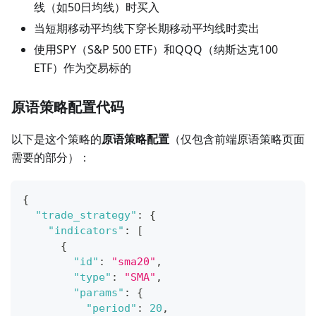
线（如50日均线）时买入
当短期移动平均线下穿长期移动平均线时卖出
使用SPY（S&P 500 ETF）和QQQ（纳斯达克100
ETF）作为交易标的
原语策略配置代码
以下是这个策略的
原语策略配置
（仅包含前端原语策略页面
需要的部分）：
{
"trade_strategy"
:
{
"indicators"
:
[
{
"id"
:
"sma20"
,
"type"
:
"SMA"
,
"params"
:
{
"period"
:
20
,