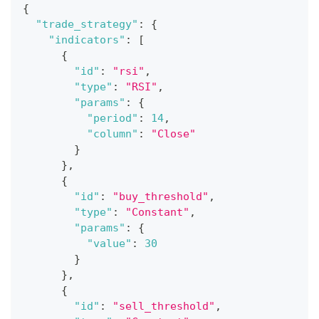
{
"trade_strategy"
:
{
"indicators"
:
[
{
"id"
:
"rsi"
,
"type"
:
"RSI"
,
"params"
:
{
"period"
:
14
,
"column"
:
"Close"
}
}
,
{
"id"
:
"buy_threshold"
,
"type"
:
"Constant"
,
"params"
:
{
"value"
:
30
}
}
,
{
"id"
:
"sell_threshold"
,