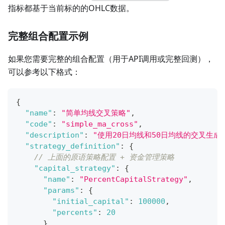
指标都基于当前标的的OHLC数据。
完整组合配置示例
如果您需要完整的组合配置（用于API调用或完整回测），
可以参考以下格式：
{
"name"
:
"简单均线交叉策略"
,
"code"
:
"simple_ma_cross"
,
"description"
:
"使用20日均线和50日均线的交叉生成
"strategy_definition"
:
{
// 上面的原语策略配置 + 资金管理策略
"capital_strategy"
:
{
"name"
:
"PercentCapitalStrategy"
,
"params"
:
{
"initial_capital"
:
100000
,
"percents"
:
20
}