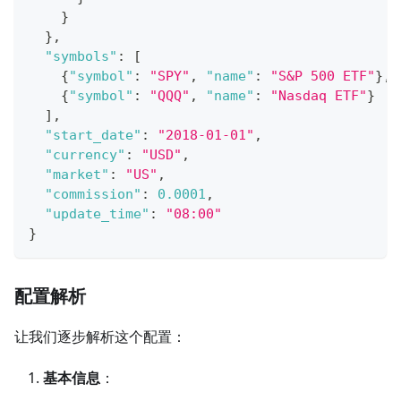
}
}
,
"symbols"
:
[
{
"symbol"
:
"SPY"
,
"name"
:
"S&P 500 ETF"
}
,
{
"symbol"
:
"QQQ"
,
"name"
:
"Nasdaq ETF"
}
]
,
"start_date"
:
"2018-01-01"
,
"currency"
:
"USD"
,
"market"
:
"US"
,
"commission"
:
0.0001
,
"update_time"
:
"08:00"
}
配置解析
让我们逐步解析这个配置：
基本信息
：