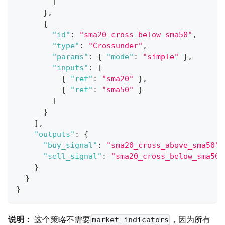
]
}
,
{
"id"
:
"sma20_cross_below_sma50"
,
"type"
:
"Crossunder"
,
"params"
:
{
"mode"
:
"simple"
}
,
"inputs"
:
[
{
"ref"
:
"sma20"
}
,
{
"ref"
:
"sma50"
}
]
}
]
,
"outputs"
:
{
"buy_signal"
:
"sma20_cross_above_sma50"
,
"sell_signal"
:
"sma20_cross_below_sma50"
}
}
}
说明：
这个策略不需要
，因为所有
market_indicators