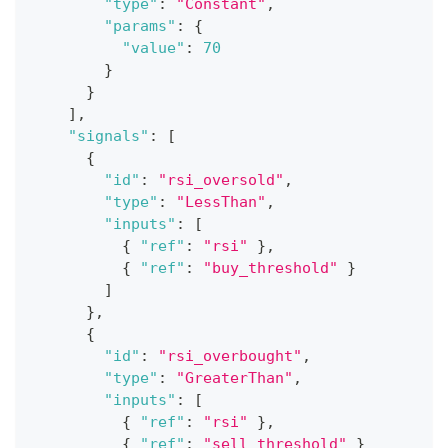
"type"
:
"Constant"
,
"params"
:
{
"value"
:
70
}
}
]
,
"signals"
:
[
{
"id"
:
"rsi_oversold"
,
"type"
:
"LessThan"
,
"inputs"
:
[
{
"ref"
:
"rsi"
}
,
{
"ref"
:
"buy_threshold"
}
]
}
,
{
"id"
:
"rsi_overbought"
,
"type"
:
"GreaterThan"
,
"inputs"
:
[
{
"ref"
:
"rsi"
}
,
{
"ref"
:
"sell_threshold"
}