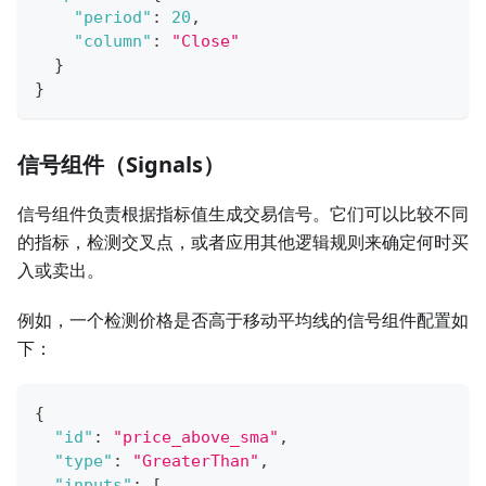
"period"
:
20
,
"column"
:
"Close"
}
}
信号组件（Signals）
信号组件负责根据指标值生成交易信号。它们可以比较不同
的指标，检测交叉点，或者应用其他逻辑规则来确定何时买
入或卖出。
例如，一个检测价格是否高于移动平均线的信号组件配置如
下：
{
"id"
:
"price_above_sma"
,
"type"
:
"GreaterThan"
,
"inputs"
:
[