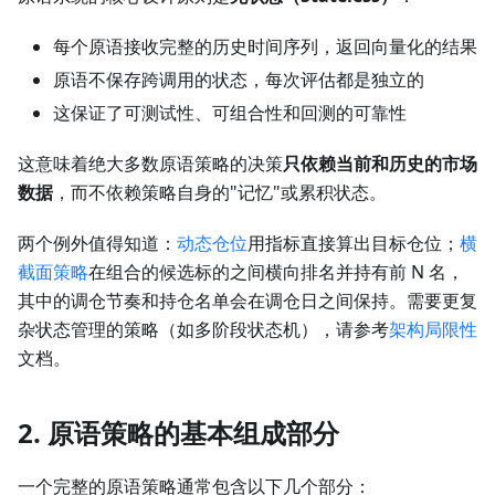
每个原语接收完整的历史时间序列，返回向量化的结果
原语不保存跨调用的状态，每次评估都是独立的
这保证了可测试性、可组合性和回测的可靠性
这意味着绝大多数原语策略的决策
只依赖当前和历史的市场
数据
，而不依赖策略自身的"记忆"或累积状态。
两个例外值得知道：
动态仓位
用指标直接算出目标仓位；
横
截面策略
在组合的候选标的之间横向排名并持有前 N 名，
其中的调仓节奏和持仓名单会在调仓日之间保持。需要更复
杂状态管理的策略（如多阶段状态机），请参考
架构局限性
文档。
2. 原语策略的基本组成部分
一个完整的原语策略通常包含以下几个部分：