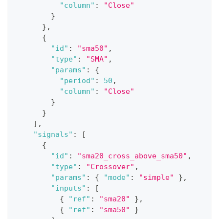
"column"
:
"Close"
}
}
,
{
"id"
:
"sma50"
,
"type"
:
"SMA"
,
"params"
:
{
"period"
:
50
,
"column"
:
"Close"
}
}
]
,
"signals"
:
[
{
"id"
:
"sma20_cross_above_sma50"
,
"type"
:
"Crossover"
,
"params"
:
{
"mode"
:
"simple"
}
,
"inputs"
:
[
{
"ref"
:
"sma20"
}
,
{
"ref"
:
"sma50"
}