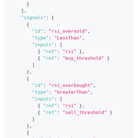
}
]
,
"signals"
:
[
{
"id"
:
"rsi_oversold"
,
"type"
:
"LessThan"
,
"inputs"
:
[
{
"ref"
:
"rsi"
}
,
{
"ref"
:
"buy_threshold"
}
]
}
,
{
"id"
:
"rsi_overbought"
,
"type"
:
"GreaterThan"
,
"inputs"
:
[
{
"ref"
:
"rsi"
}
,
{
"ref"
:
"sell_threshold"
}
]
}
,
{