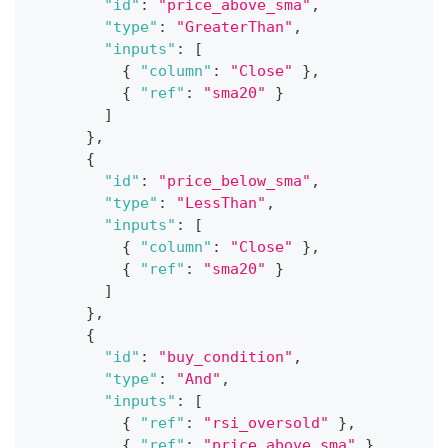
"id"
:
"price_above_sma"
,
"type"
:
"GreaterThan"
,
"inputs"
:
[
{
"column"
:
"Close"
}
,
{
"ref"
:
"sma20"
}
]
}
,
{
"id"
:
"price_below_sma"
,
"type"
:
"LessThan"
,
"inputs"
:
[
{
"column"
:
"Close"
}
,
{
"ref"
:
"sma20"
}
]
}
,
{
"id"
:
"buy_condition"
,
"type"
:
"And"
,
"inputs"
:
[
{
"ref"
:
"rsi_oversold"
}
,
{
"ref"
:
"price_above_sma"
}