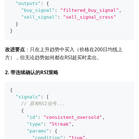
"outputs"
:
{
"buy_signal"
:
"filtered_buy_signal"
,
"sell_signal"
:
"sell_signal_cross"
}
}
改进要点
：只在上升趋势中买入（价格在200日均线上
方），但无论趋势如何都在RSI超买时卖出。
2. 带连续确认的RSI策略
{
"signals"
:
[
// 原有RSI信号...
{
"id"
:
"consistent_oversold"
,
"type"
:
"Streak"
,
"params"
:
{
"condition"
:
"true"
,