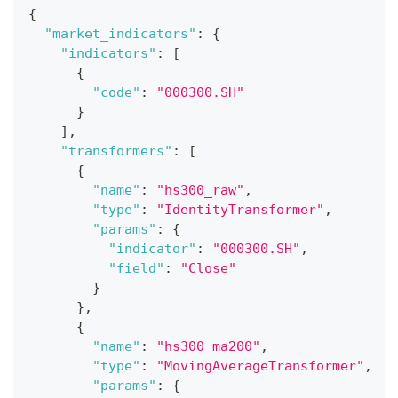
{
"market_indicators"
:
{
"indicators"
:
[
{
"code"
:
"000300.SH"
}
]
,
"transformers"
:
[
{
"name"
:
"hs300_raw"
,
"type"
:
"IdentityTransformer"
,
"params"
:
{
"indicator"
:
"000300.SH"
,
"field"
:
"Close"
}
}
,
{
"name"
:
"hs300_ma200"
,
"type"
:
"MovingAverageTransformer"
,
"params"
:
{