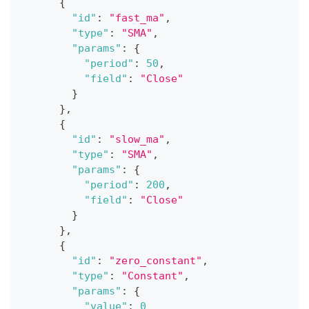
{
"id"
:
"fast_ma"
,
"type"
:
"SMA"
,
"params"
:
{
"period"
:
50
,
"field"
:
"Close"
}
}
,
{
"id"
:
"slow_ma"
,
"type"
:
"SMA"
,
"params"
:
{
"period"
:
200
,
"field"
:
"Close"
}
}
,
{
"id"
:
"zero_constant"
,
"type"
:
"Constant"
,
"params"
:
{
"value"
:
0