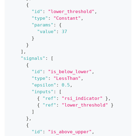
{
"id"
:
"lower_threshold"
,
"type"
:
"Constant"
,
"params"
:
{
"value"
:
37
}
}
]
,
"signals"
:
[
{
"id"
:
"is_below_lower"
,
"type"
:
"LessThan"
,
"epsilon"
:
0.5
,
"inputs"
:
[
{
"ref"
:
"rsi_indicator"
}
,
{
"ref"
:
"lower_threshold"
}
]
}
,
{
"id"
:
"is_above_upper"
,