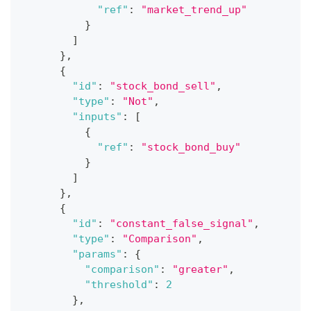
"ref"
:
"market_trend_up"
}
]
}
,
{
"id"
:
"stock_bond_sell"
,
"type"
:
"Not"
,
"inputs"
:
[
{
"ref"
:
"stock_bond_buy"
}
]
}
,
{
"id"
:
"constant_false_signal"
,
"type"
:
"Comparison"
,
"params"
:
{
"comparison"
:
"greater"
,
"threshold"
:
2
}
,