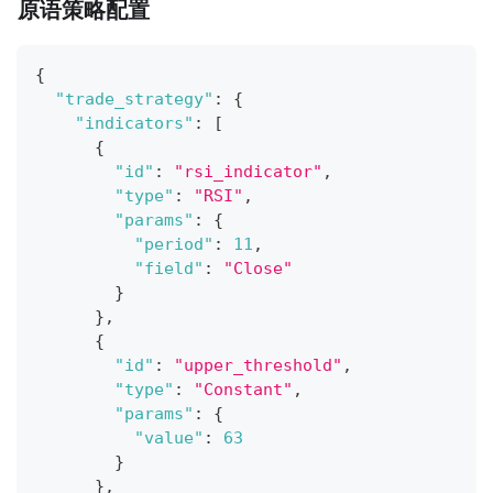
原语策略配置
{
"trade_strategy"
:
{
"indicators"
:
[
{
"id"
:
"rsi_indicator"
,
"type"
:
"RSI"
,
"params"
:
{
"period"
:
11
,
"field"
:
"Close"
}
}
,
{
"id"
:
"upper_threshold"
,
"type"
:
"Constant"
,
"params"
:
{
"value"
:
63
}
}
,