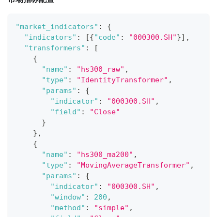
"market_indicators"
:
{
"indicators"
:
[
{
"code"
:
"000300.SH"
}
]
,
"transformers"
:
[
{
"name"
:
"hs300_raw"
,
"type"
:
"IdentityTransformer"
,
"params"
:
{
"indicator"
:
"000300.SH"
,
"field"
:
"Close"
}
}
,
{
"name"
:
"hs300_ma200"
,
"type"
:
"MovingAverageTransformer"
,
"params"
:
{
"indicator"
:
"000300.SH"
,
"window"
:
200
,
"method"
:
"simple"
,