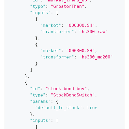
"type"
:
"GreaterThan"
,
"inputs"
:
[
{
"market"
:
"000300.SH"
,
"transformer"
:
"hs300_raw"
}
,
{
"market"
:
"000300.SH"
,
"transformer"
:
"hs300_ma200"
}
]
}
,
{
"id"
:
"stock_bond_buy"
,
"type"
:
"StockBondSwitch"
,
"params"
:
{
"default_to_stock"
:
true
}
,
"inputs"
:
[
{