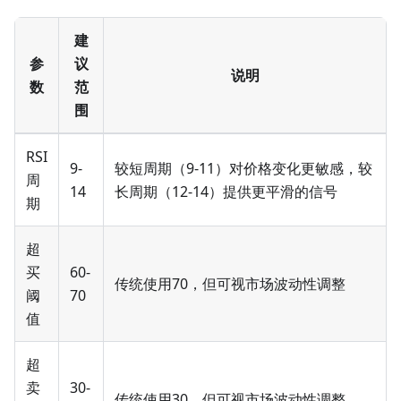
建
参
议
说明
数
范
围
RSI
9-
较短周期（9-11）对价格变化更敏感，较
周
14
长周期（12-14）提供更平滑的信号
期
超
买
60-
传统使用70，但可视市场波动性调整
阈
70
值
超
卖
30-
传统使用30，但可视市场波动性调整