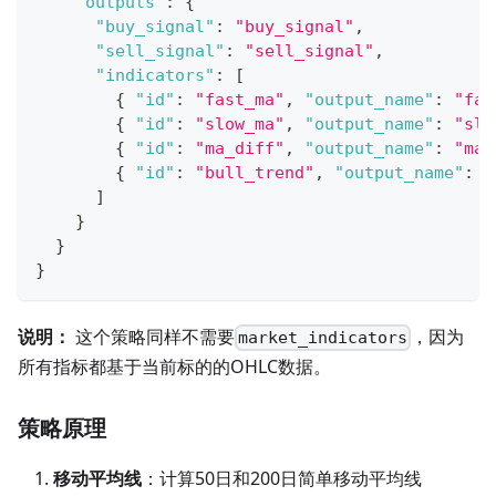
"outputs"
:
{
"buy_signal"
:
"buy_signal"
,
"sell_signal"
:
"sell_signal"
,
"indicators"
:
[
{
"id"
:
"fast_ma"
,
"output_name"
:
"fas
{
"id"
:
"slow_ma"
,
"output_name"
:
"slo
{
"id"
:
"ma_diff"
,
"output_name"
:
"ma_
{
"id"
:
"bull_trend"
,
"output_name"
:
"
]
}
}
}
说明：
这个策略同样不需要
，因为
market_indicators
所有指标都基于当前标的的OHLC数据。
策略原理
移动平均线
：计算50日和200日简单移动平均线