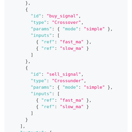
}
,
{
"id"
:
"buy_signal"
,
"type"
:
"Crossover"
,
"params"
:
{
"mode"
:
"simple"
}
,
"inputs"
:
[
{
"ref"
:
"fast_ma"
}
,
{
"ref"
:
"slow_ma"
}
]
}
,
{
"id"
:
"sell_signal"
,
"type"
:
"Crossunder"
,
"params"
:
{
"mode"
:
"simple"
}
,
"inputs"
:
[
{
"ref"
:
"fast_ma"
}
,
{
"ref"
:
"slow_ma"
}
]
}
]
,