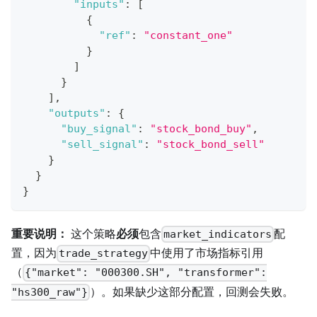
"inputs"
:
[
{
"ref"
:
"constant_one"
}
]
}
]
,
"outputs"
:
{
"buy_signal"
:
"stock_bond_buy"
,
"sell_signal"
:
"stock_bond_sell"
}
}
}
重要说明：
这个策略
必须
包含
配
market_indicators
置，因为
中使用了市场指标引用
trade_strategy
（
{"market": "000300.SH", "transformer":
）。如果缺少这部分配置，回测会失败。
"hs300_raw"}