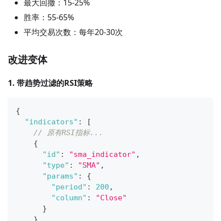
最大回撤：15-25%
胜率：55-65%
平均交易次数：每年20-30次
改进变体
1. 带趋势过滤的RSI策略
{
"indicators"
:
[
// 原有RSI指标...
{
"id"
:
"sma_indicator"
,
"type"
:
"SMA"
,
"params"
:
{
"period"
:
200
,
"column"
:
"Close"
}
}