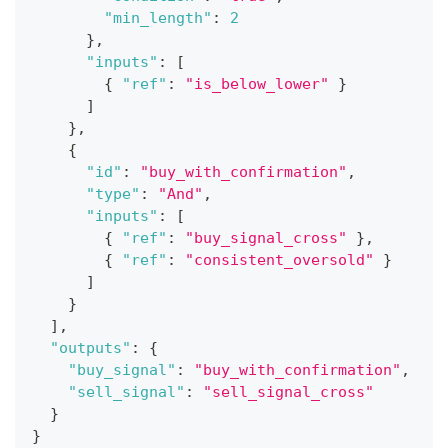
"min_length"
:
2
}
,
"inputs"
:
[
{
"ref"
:
"is_below_lower"
}
]
}
,
{
"id"
:
"buy_with_confirmation"
,
"type"
:
"And"
,
"inputs"
:
[
{
"ref"
:
"buy_signal_cross"
}
,
{
"ref"
:
"consistent_oversold"
}
]
}
]
,
"outputs"
:
{
"buy_signal"
:
"buy_with_confirmation"
,
"sell_signal"
:
"sell_signal_cross"
}
}