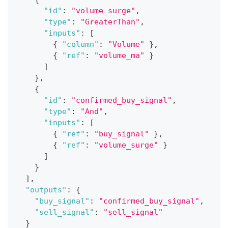
"id"
:
"volume_surge"
,
"type"
:
"GreaterThan"
,
"inputs"
:
[
{
"column"
:
"Volume"
}
,
{
"ref"
:
"volume_ma"
}
]
}
,
{
"id"
:
"confirmed_buy_signal"
,
"type"
:
"And"
,
"inputs"
:
[
{
"ref"
:
"buy_signal"
}
,
{
"ref"
:
"volume_surge"
}
]
}
]
,
"outputs"
:
{
"buy_signal"
:
"confirmed_buy_signal"
,
"sell_signal"
:
"sell_signal"
}