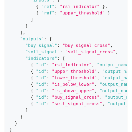
"inputs"
:
[
{
"ref"
:
"rsi_indicator"
}
,
{
"ref"
:
"upper_threshold"
}
]
}
]
,
"outputs"
:
{
"buy_signal"
:
"buy_signal_cross"
,
"sell_signal"
:
"sell_signal_cross"
,
"indicators"
:
[
{
"id"
:
"rsi_indicator"
,
"output_name"
{
"id"
:
"upper_threshold"
,
"output_nam
{
"id"
:
"lower_threshold"
,
"output_nam
{
"id"
:
"is_below_lower"
,
"output_name
{
"id"
:
"is_above_upper"
,
"output_name
{
"id"
:
"buy_signal_cross"
,
"output_na
{
"id"
:
"sell_signal_cross"
,
"output_n
]
}
}
}