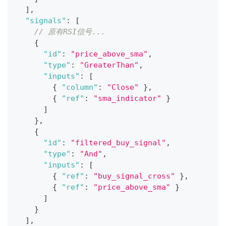
]
,
"signals"
:
[
// 原有RSI信号...
{
"id"
:
"price_above_sma"
,
"type"
:
"GreaterThan"
,
"inputs"
:
[
{
"column"
:
"Close"
}
,
{
"ref"
:
"sma_indicator"
}
]
}
,
{
"id"
:
"filtered_buy_signal"
,
"type"
:
"And"
,
"inputs"
:
[
{
"ref"
:
"buy_signal_cross"
}
,
{
"ref"
:
"price_above_sma"
}
]
}
]
,