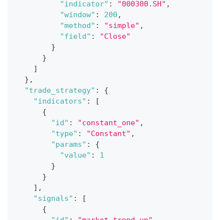
"indicator"
:
"000300.SH"
,
"window"
:
200
,
"method"
:
"simple"
,
"field"
:
"Close"
}
}
]
}
,
"trade_strategy"
:
{
"indicators"
:
[
{
"id"
:
"constant_one"
,
"type"
:
"Constant"
,
"params"
:
{
"value"
:
1
}
}
]
,
"signals"
:
[
{
"id"
:
"market_trend_up"
,