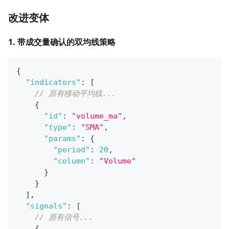
改进变体
1. 带成交量确认的双均线策略
{
"indicators"
:
[
// 原有移动平均线...
{
"id"
:
"volume_ma"
,
"type"
:
"SMA"
,
"params"
:
{
"period"
:
20
,
"column"
:
"Volume"
}
}
]
,
"signals"
:
[
// 原有信号...
{