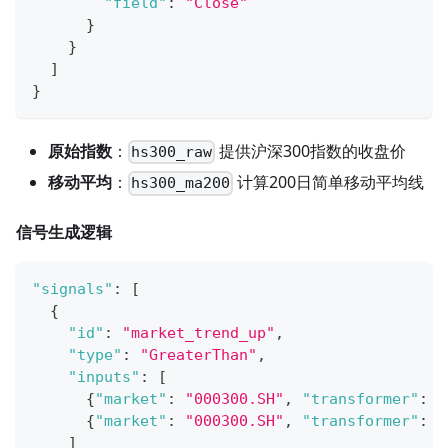
"field"
:
"Close"
}
}
]
}
原始指数
：
提供沪深300指数的收盘价
hs300_raw
移动平均
：
计算200日简单移动平均线
hs300_ma200
信号生成逻辑
"signals"
:
[
{
"id"
:
"market_trend_up"
,
"type"
:
"GreaterThan"
,
"inputs"
:
[
{
"market"
:
"000300.SH"
,
"transformer"
:
"
{
"market"
:
"000300.SH"
,
"transformer"
:
"
]