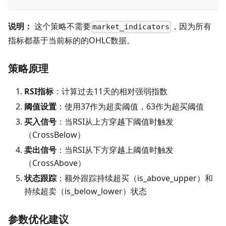
说明：
这个策略不需要
，因为所有
market_indicators
指标都基于当前标的的OHLC数据。
策略原理
RSI指标
：计算过去11天的相对强弱指数
阈值设置
：使用37作为超卖阈值，63作为超买阈值
买入信号
：当RSI从上方穿越下阈值时触发
（CrossBelow）
卖出信号
：当RSI从下方穿越上阈值时触发
（CrossAbove）
状态跟踪
：额外跟踪持续超买（is_above_upper）和
持续超卖（is_below_lower）状态
参数优化建议