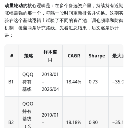
动量轮动
的核心逻辑是：在多个备选资产里，持续持有近期
涨幅最强的那一个，每隔一段时间重新排名并切换。这期实
验在这个基础逻辑上试验了不同的资产池、调仓频率和防御
机制，覆盖两条研究路线。先看汇总结果，后文逐条拆开
讲：
样本窗
#
策略
CAGR
Sharpe
最大回
口
QQQ
2018/01
B1
持有
–
18.44%
0.73
−35.09
基线
2026/04
QQQ
持有
2010/01
基线
B2
–
18.18%
0.90
−35.12
（长