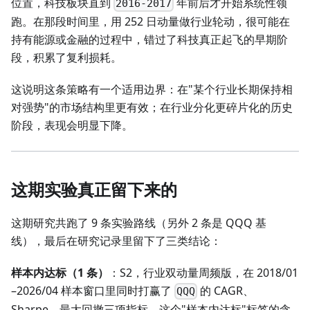
位置，科技板块直到
年前后才开始系统性领
2016-2017
跑。在那段时间里，用 252 日动量做行业轮动，很可能在
持有能源或金融的过程中，错过了科技真正起飞的早期阶
段，积累了复利损耗。
这说明这条策略有一个适用边界：在"某个行业长期保持相
对强势"的市场结构里更有效；在行业分化更碎片化的历史
阶段，表现会明显下降。
这期实验真正留下来的
这期研究共跑了 9 条实验路线（另外 2 条是 QQQ 基
线），最后在研究记录里留下了三类结论：
样本内达标（1 条）
：S2，行业双动量周频版，在 2018/01
–2026/04 样本窗口里同时打赢了
的 CAGR、
QQQ
Sharpe、最大回撤三项指标。这个"样本内达标"标签的含