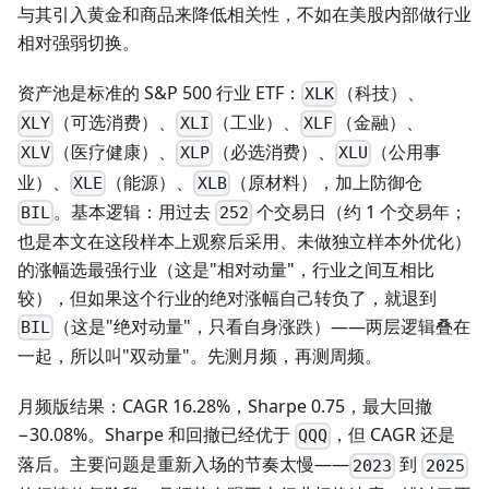
与其引入黄金和商品来降低相关性，不如在美股内部做行业
相对强弱切换。
资产池是标准的 S&P 500 行业 ETF：
（科技）、
XLK
（可选消费）、
（工业）、
（金融）、
XLY
XLI
XLF
（医疗健康）、
（必选消费）、
（公用事
XLV
XLP
XLU
业）、
（能源）、
（原材料），加上防御仓
XLE
XLB
。基本逻辑：用过去
个交易日（约 1 个交易年；
BIL
252
也是本文在这段样本上观察后采用、未做独立样本外优化）
的涨幅选最强行业（这是"相对动量"，行业之间互相比
较），但如果这个行业的绝对涨幅自己转负了，就退到
（这是"绝对动量"，只看自身涨跌）——两层逻辑叠在
BIL
一起，所以叫"双动量"。先测月频，再测周频。
月频版结果：CAGR 16.28%，Sharpe 0.75，最大回撤
−30.08%。Sharpe 和回撤已经优于
，但 CAGR 还是
QQQ
落后。主要问题是重新入场的节奏太慢——
到
2023
2025