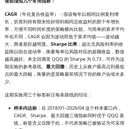
读前须知几个常用指标：
CAGR
（年化复合收益率）：假设每年以相同比例复利增
长，折算到持有期末恰好得到相同总收益时的那个年增长
率，方便不同时间长度的策略横向比较。与简单的算术平均
年化不同，CAGR 会因为波动而低于算术均值——波动越
大，两者差距越明显。
Sharpe 比率
：超出无风险利率的收
益除以组合波动率，衡量每单位风险对应的超额收益，数值
越高越好。本文回测里 QQQ 的 Sharpe 为 0.73，可作为这
期实验的参考基线。
最大回撤
：历史上从账户最高点到最低
点的最大跌幅，衡量的是策略最坏情况下你的账户会缩水多
少。
这期实验用三个标签标注每条路线的结论：
样本内达标
：在 2018/01–2026/04 这个样本窗口内，
CAGR、Sharpe、最大回撤三项指标同时优于 QQQ 基
线，标签含义仅限于此，不代表策略已被验证为可采用