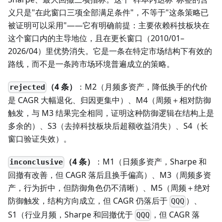
义只是"在此窗口三项全部满足条件"，不等于"这条策略已
被证明可以采用"——它有明确前提：主要依赖科技板块在
这个窗口内的主导地位，且在更长窗口（2010/01–
2026/04）里优势消失。它是一条在特定市场结构下有效的
路线，而不是一条跨市场环境普遍成立的策略。
（4 条）
：M2（月频多资产，降低换手的代价
rejected
是 CAGR 大幅退化、归因更集中）、M4（周频＋相对防御
触发，与 M3 结果完全相同，证明这种防御逻辑在结构上是
多余的）、S3（去掉科技板块后超额收益消失）、S4（长
窗口验证失效）。
（4 条）
：M1（日频多资产，Sharpe 和
inconclusive
回撤有改善，但 CAGR 落后且换手偏高）、M3（周频多资
产，行为折中，但防御角色仍不清晰）、M5（周频＋绝对
防御触发，结构方向成立，但 CAGR 仍落后于
）、
QQQ
S1（行业月频，Sharpe 和回撤优于
，但 CAGR 落
QQQ