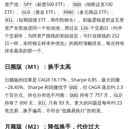
资产池：
（标普500 ETF）、
（纳斯达克100
SPY
QQQ
ETF）、
（黄金 ETF）、
（多元商品 ETF）、
GLD
PDBC
（短期国债 ETF，用作防御仓）。初版逻辑是把这五类
BIL
资产全部放进同一个轮动池，用过去
个交易日（约半
126
个交易年，为跨资产路线的初始设定；与行业路线的 252
日一样，未经独立样本外优化）的相对涨幅排名，每次持有
排名最高的那一个。
日频版（M1）：换手太高
日频版的结果是 CAGR 16.17%，Sharpe 0.85，最大回撤
−28.45%。Sharpe 和回撤优于
，但 CAGR 落后约 2.3
QQQ
个百分点。持仓分布也不均衡：
持有了 757 天，
QQQ
GLD
持有了 690 天，
只有 93 天。更大的问题是每年约 23
BIL
笔交易，换手偏高，不符合"低频易执行"的初衷。
月频版（M2）：降低换手，代价过大