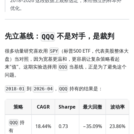
2018–2026 这段数据上观察选定，未经独立的样本外
优化。
先立基线：
不是对手，是裁判
QQQ
很多动量研究喜欢用
（标普500 ETF，代表美股整体大
SPY
盘）当对照，因为宽基更温和，更容易让复杂策略看起
来"值"。这期实验选择用
当基线，正是为了避免这个
QQQ
问题。
到
，
持有的结果是：
2018-01
2026-04
QQQ
策略
CAGR
Sharpe
最大回撤
波动率
持
QQQ
18.44%
0.73
−35.09%
23.86%
有