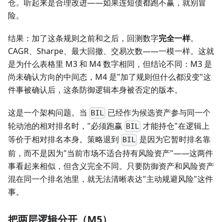
仓。听起来是合理改进——如果连短债都跑不赢，就别冒
险。
结果：加了这条规则之前和之后，回测数字
完全一样
。
CAGR、Sharpe、最大回撤、交易次数——一模一样。这就
是为什么表格里 M3 和 M4 数字相同，但结论不同：M3 是
尚未确认方向的中间态，M4 是"加了规则但什么都没变"这
件事被确认后，这条防御逻辑本身被否定的版本。
这是一个架构问题。当
已经作为候选资产参与同一个
BIL
轮动池的相对排名时，"必须跑赢
才能持仓"在逻辑上
BIL
等价于相对排名本身。策略退到
是因为它暂时排名靠
BIL
前，而不是因为"当前市场不适合持有风险资产"——这两件
事看起来相似，但含义完全不同。只要防御资产和风险资产
混在同一个排名池里，就无法清晰表达"主动规避风险"这件
事。
把两层逻辑分开（M5）