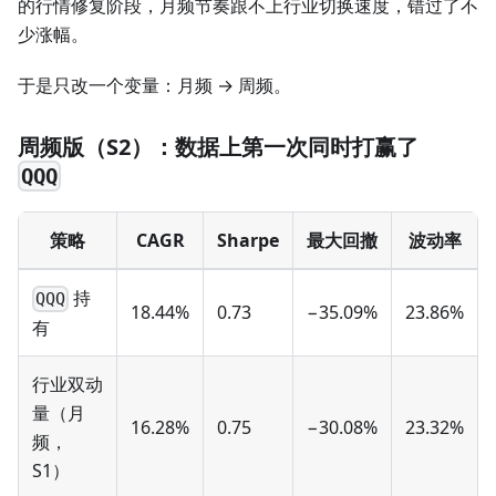
的行情修复阶段，月频节奏跟不上行业切换速度，错过了不
少涨幅。
于是只改一个变量：月频 → 周频。
周频版（S2）：数据上第一次同时打赢了
QQQ
策略
CAGR
Sharpe
最大回撤
波动率
持
QQQ
18.44%
0.73
−35.09%
23.86%
有
行业双动
量（月
16.28%
0.75
−30.08%
23.32%
频，
S1）