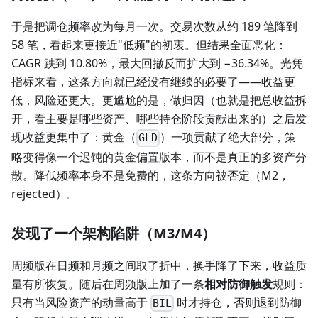
于是把调仓频率改为每月一次。交易次数从约 189 笔降到
58 笔，看起来更接近"低频"的初衷。但结果全面恶化：
CAGR 跌到 10.80%，最大回撤反而扩大到 −36.34%。光凭
指标来看，这条方向就已经没有继续的必要了——收益更
低，风险还更大。更尴尬的是，做归因（也就是把总收益拆
开，看主要是哪些资产、哪些持仓阶段贡献出来的）之后发
现收益更集中了：黄金（
）一项贡献了绝大部分，策
GLD
略变得像一个迟钝的黄金偏置版本，而不是真正的多资产分
散。降低频率本身不是免费的，这条方向被否定（M2，
rejected）。
发现了一个架构陷阱（M3/M4）
周频版在日频和月频之间取了折中，换手降了下来，收益质
量有所恢复。随后在周频版上加了一条
相对防御触发
规则：
只有当风险资产的动量高于
时才持仓，否则退到防御
BIL