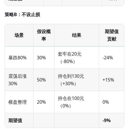
策略B：不设止损
假设概
期望值
场景
结果
率
贡献
套牢在20元
暴跌80%
30%
-24%
（-80%）
震荡后涨
持仓到130元
50%
+15%
30%
（+30%）
持仓在100元
横盘整理
20%
0%
（0%）
期望值
-9%