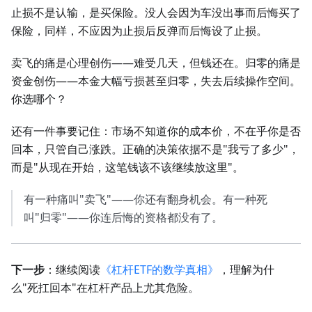
止损不是认输，是买保险。没人会因为车没出事而后悔买了
保险，同样，不应因为止损后反弹而后悔设了止损。
卖飞的痛是心理创伤——难受几天，但钱还在。归零的痛是
资金创伤——本金大幅亏损甚至归零，失去后续操作空间。
你选哪个？
还有一件事要记住：市场不知道你的成本价，不在乎你是否
回本，只管自己涨跌。正确的决策依据不是"我亏了多少"，
而是"从现在开始，这笔钱该不该继续放这里"。
有一种痛叫"卖飞"——你还有翻身机会。有一种死
叫"归零"——你连后悔的资格都没有了。
下一步
：继续阅读
《杠杆ETF的数学真相》
，理解为什
么"死扛回本"在杠杆产品上尤其危险。