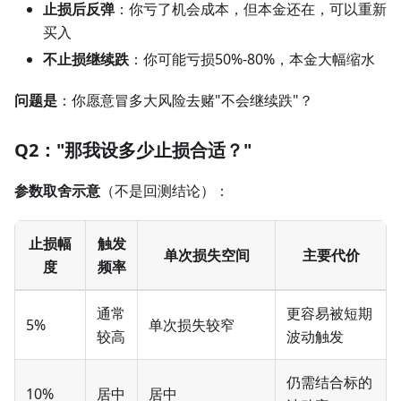
止损后反弹
：你亏了机会成本，但本金还在，可以重新
买入
不止损继续跌
：你可能亏损50%-80%，本金大幅缩水
问题是
：你愿意冒多大风险去赌"不会继续跌"？
Q2："那我设多少止损合适？"
参数取舍示意
（不是回测结论）：
止损幅
触发
单次损失空间
主要代价
度
频率
通常
更容易被短期
5%
单次损失较窄
较高
波动触发
仍需结合标的
10%
居中
居中