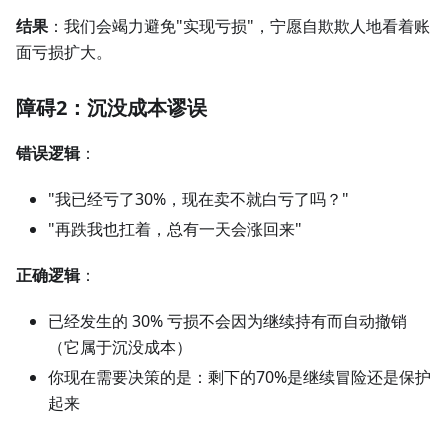
结果
：我们会竭力避免"实现亏损"，宁愿自欺欺人地看着账
面亏损扩大。
障碍2：沉没成本谬误
错误逻辑
：
"我已经亏了30%，现在卖不就白亏了吗？"
"再跌我也扛着，总有一天会涨回来"
正确逻辑
：
已经发生的 30% 亏损不会因为继续持有而自动撤销
（它属于沉没成本）
你现在需要决策的是：剩下的70%是继续冒险还是保护
起来