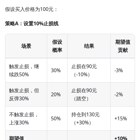
假设买入价格为100元：
策略A：设置10%止损线
假设
期望值
场景
结果
概率
贡献
触发止损，继
止损在90元
30%
-3%
续跌50%
（-10%）
触发止损，但
止损在90元
20%
-2%
反弹30%
（踏空）
不触发止损，
持仓到130元
50%
+15%
上涨30%
（+30%）
期望值
+10%