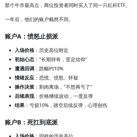
那个牛市最高点，两位投资者同时买入了同一只杠杆ETF。
一年后，他们的账户截然不同。
账户A：愤怒止损派
入场价格
：历史高位附近
初始心态
："长期持有，坚定信仰"
遭遇回调
：跌幅约10%
情绪反应
：恐慌、愤怒、怀疑
操作决策
：割肉离场，"不想再亏了"
后续表现
：价格继续波动，一度反弹
结果
：亏损10%，踏空后续反弹，心理创伤
账户B：死扛到底派
入场价格
：同样的历史高位