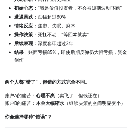
初始心态
："我是价值投资者，不会被短期波动吓跑"
遭遇暴跌
：跌幅超过80%
情绪反应
：焦虑、失眠、麻木
操作决策
：死扛不动，"等回本就卖"
后续表现
：深度套牢超过2年
结果
：账面亏损85%，即使后期反弹仍大幅亏损，资金
创伤
两个人都"错了"，但错的方式完全不同。
账户A的痛苦：
心理不爽
（卖飞了，但钱还在）
账户B的痛苦：
本金大幅缩水
（继续决策的空间明显变小）
你会选择哪种"错误"？