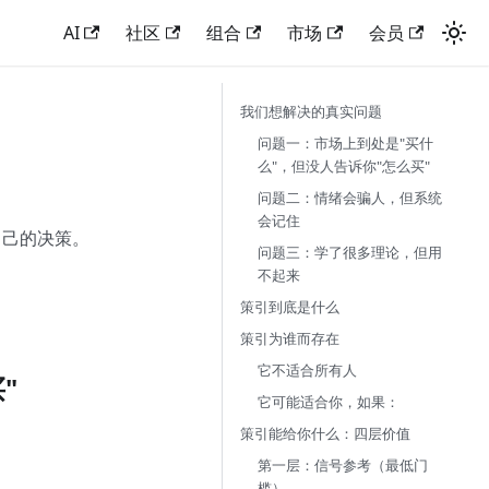
AI
社区
组合
市场
会员
我们想解决的真实问题
问题一：市场上到处是"买什
么"，但没人告诉你"怎么买"
问题二：情绪会骗人，但系统
会记住
自己的决策。
问题三：学了很多理论，但用
不起来
策引到底是什么
策引为谁而存在
它不适合所有人
"
它可能适合你，如果：
策引能给你什么：四层价值
第一层：信号参考（最低门
槛）