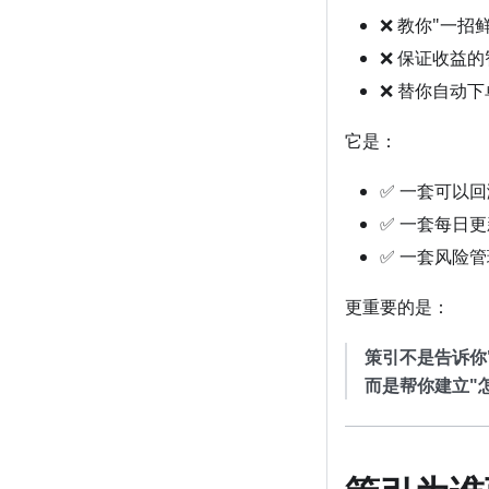
❌ 教你"一招
❌ 保证收益
❌ 替你自动
它是：
✅ 一套可以
✅ 一套每日
✅ 一套风险
更重要的是：
策引不是告诉你
而是帮你建立"