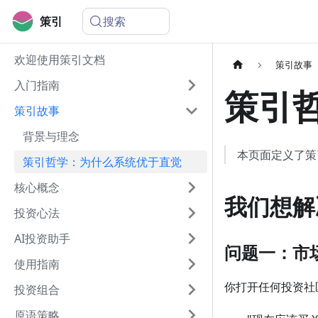
搜索
策引
欢迎使用策引文档
策引故事
入门指南
策引
策引故事
背景与理念
本页面定义了策
策引哲学：为什么系统优于直觉
核心概念
我们想解
投资心法
AI投资助手
问题一：市
使用指南
你打开任何投资社
投资组合
原语策略