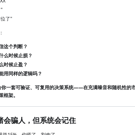
XX"
"
撑位了"
：
信这个判断？
什么时候止损？
么时候止盈？
能用同样的逻辑吗？
给你一套可验证、可复用的决策系统——在充满噪音和随机性的
策框架。
绪会骗人，但系统会记住
场暴跌15%，你慌了，割肉了。