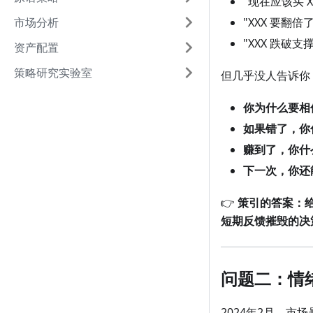
"现在应该买 X
市场分析
"XXX 要翻倍了
"XXX 跌破支
资产配置
策略研究实验室
但几乎没人告诉你
你为什么要相
如果错了，你
赚到了，你什
下一次，你还
👉
策引的答案：
短期反馈摧毁的决
问题二：情
2024年2月，市