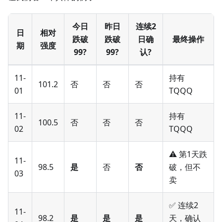
今日
昨日
连续2
日
相对
跌破
跌破
日确
最终操作
期
强度
99?
99?
认?
11-
持有
101.2
否
否
否
01
TQQQ
11-
持有
100.5
否
否
否
02
TQQQ
⚠️ 第1天跌
11-
98.5
是
否
否
破，但不
03
卖
✅ 连续2
11-
98.2
是
是
是
天，确认