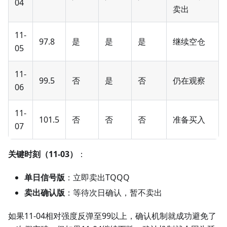
04
卖出
11-
97.8
是
是
是
继续空仓
05
11-
99.5
否
是
否
仍在观察
06
11-
101.5
否
否
否
准备买入
07
关键时刻（11-03）
：
单日信号版
：立即卖出TQQQ
卖出确认版
：等待次日确认，暂不卖出
如果11-04相对强度反弹至99以上，确认机制就成功避免了