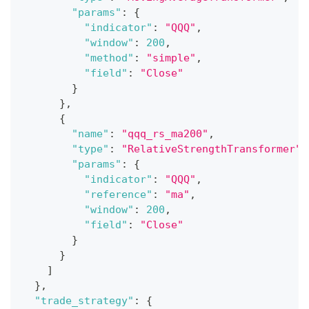
"params"
:
{
"indicator"
:
"QQQ"
,
"window"
:
200
,
"method"
:
"simple"
,
"field"
:
"Close"
}
}
,
{
"name"
:
"qqq_rs_ma200"
,
"type"
:
"RelativeStrengthTransformer"
,
"params"
:
{
"indicator"
:
"QQQ"
,
"reference"
:
"ma"
,
"window"
:
200
,
"field"
:
"Close"
}
}
]
}
,
"trade_strategy"
:
{