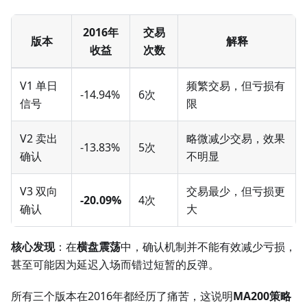
2016年
交易
版本
解释
收益
次数
V1 单日
频繁交易，但亏损有
-14.94%
6次
信号
限
V2 卖出
略微减少交易，效果
-13.83%
5次
确认
不明显
V3 双向
交易最少，但亏损更
-20.09%
4次
确认
大
核心发现
：在
横盘震荡
中，确认机制并不能有效减少亏损，
甚至可能因为延迟入场而错过短暂的反弹。
所有三个版本在2016年都经历了痛苦，这说明
MA200策略