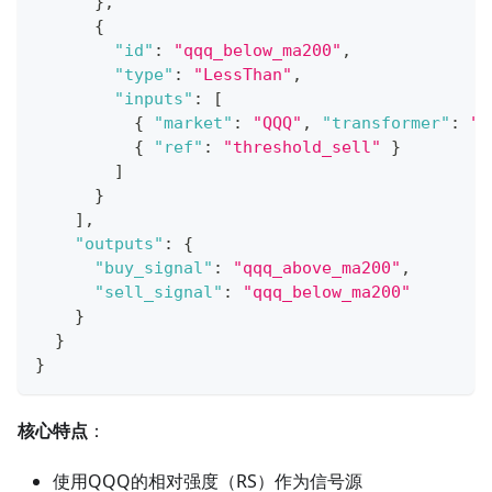
}
,
{
"id"
:
"qqq_below_ma200"
,
"type"
:
"LessThan"
,
"inputs"
:
[
{
"market"
:
"QQQ"
,
"transformer"
:
"q
{
"ref"
:
"threshold_sell"
}
]
}
]
,
"outputs"
:
{
"buy_signal"
:
"qqq_above_ma200"
,
"sell_signal"
:
"qqq_below_ma200"
}
}
}
核心特点
：
使用QQQ的相对强度（RS）作为信号源