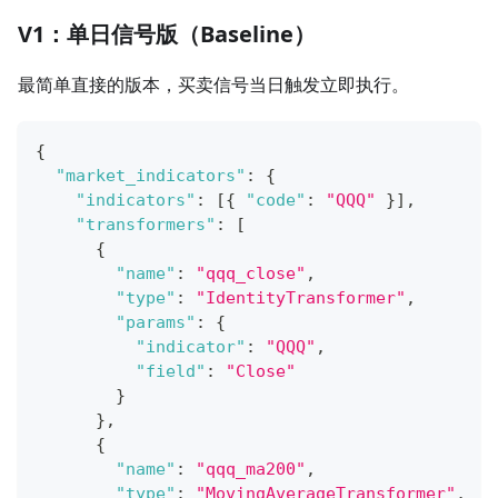
V1：单日信号版（Baseline）
最简单直接的版本，买卖信号当日触发立即执行。
{
"market_indicators"
:
{
"indicators"
:
[
{
"code"
:
"QQQ"
}
]
,
"transformers"
:
[
{
"name"
:
"qqq_close"
,
"type"
:
"IdentityTransformer"
,
"params"
:
{
"indicator"
:
"QQQ"
,
"field"
:
"Close"
}
}
,
{
"name"
:
"qqq_ma200"
,
"type"
:
"MovingAverageTransformer"
,