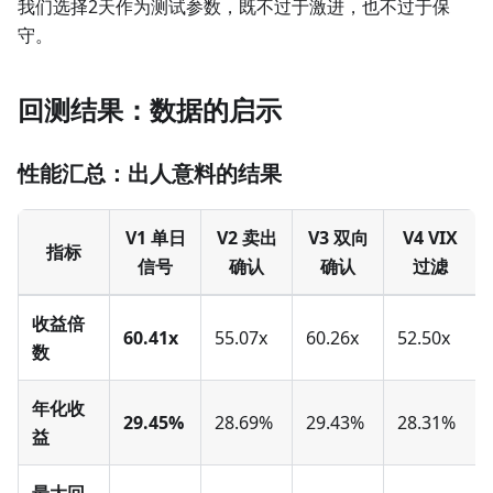
我们选择2天作为测试参数，既不过于激进，也不过于保
守。
回测结果：数据的启示
性能汇总：出人意料的结果
V1 单日
V2 卖出
V3 双向
V4 VIX
指标
信号
确认
确认
过滤
收益倍
60.41x
55.07x
60.26x
52.50x
数
年化收
29.45%
28.69%
29.43%
28.31%
益