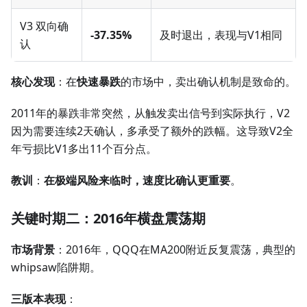
V3 双向确
-37.35%
及时退出，表现与V1相同
认
核心发现
：在
快速暴跌
的市场中，卖出确认机制是致命的。
2011年的暴跌非常突然，从触发卖出信号到实际执行，V2
因为需要连续2天确认，多承受了额外的跌幅。这导致V2全
年亏损比V1多出11个百分点。
教训
：
在极端风险来临时，速度比确认更重要
。
关键时期二：2016年横盘震荡期
市场背景
：2016年，QQQ在MA200附近反复震荡，典型的
whipsaw陷阱期。
三版本表现
：