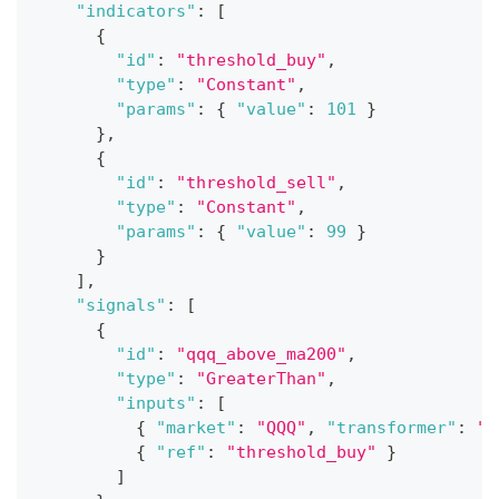
"indicators"
:
[
{
"id"
:
"threshold_buy"
,
"type"
:
"Constant"
,
"params"
:
{
"value"
:
101
}
}
,
{
"id"
:
"threshold_sell"
,
"type"
:
"Constant"
,
"params"
:
{
"value"
:
99
}
}
]
,
"signals"
:
[
{
"id"
:
"qqq_above_ma200"
,
"type"
:
"GreaterThan"
,
"inputs"
:
[
{
"market"
:
"QQQ"
,
"transformer"
:
"q
{
"ref"
:
"threshold_buy"
}
]