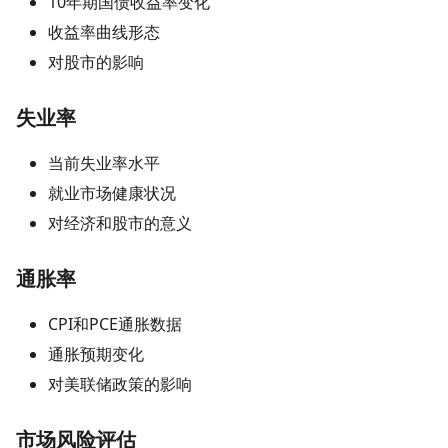
10年期国债收益率变化
收益率曲线形态
对股市的影响
失业率
当前失业率水平
就业市场健康状况
对经济和股市的意义
通胀率
CPI和PCE通胀数据
通胀预期变化
对美联储政策的影响
市场风险评估