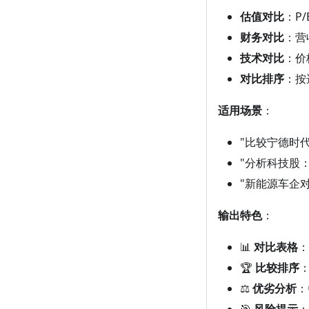
估值对比
：P
财务对比
：营
技术对比
：价
对比排序
：按
适用场景
：
"比较宁德时
"分析科技股
"新能源车企
输出特色
：
📊
对比表格
：
🏆
比较排序
⚖️
优劣分析
：