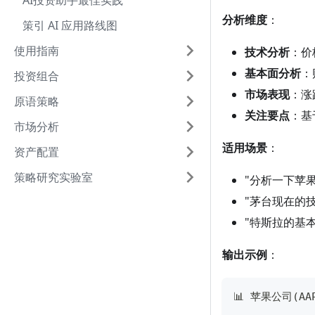
AI投资助手最佳实践
分析维度
：
策引 AI 应用路线图
使用指南
技术分析
：价
基本面分析
：
投资组合
市场表现
：涨
原语策略
关注要点
：基
市场分析
适用场景
：
资产配置
策略研究实验室
"分析一下苹
"茅台现在的
"特斯拉的基
输出示例
：
📊 苹果公司(A