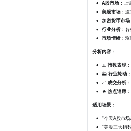
A股市场
：上
美股市场
：道
加密货币市场
行业分析
：各
市场情绪
：涨
分析内容
：
📊
指数表现
：
🏭
行业轮动
📈
成交分析
：
🔥
热点追踪
：
适用场景
：
"今天A股市场
"美股三大指