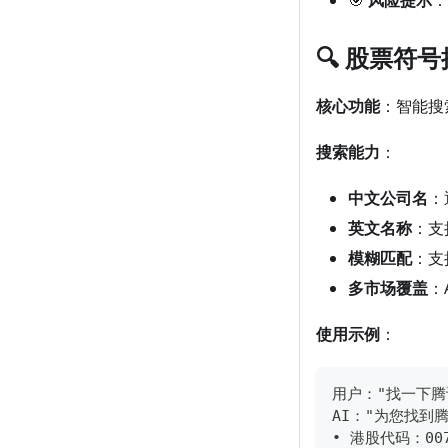
🎯
风险提示
：
🔍 股票符号搜
核心功能
：智能搜
搜索能力
：
中文公司名
：
英文名称
：支
模糊匹配
：支
多市场覆盖
：
使用示例
：
用户："找一下腾
AI："为您找到
• 港股代码：007