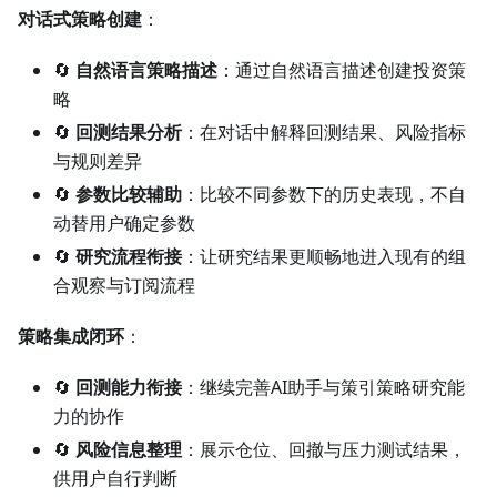
对话式策略创建
：
🔄
自然语言策略描述
：通过自然语言描述创建投资策
略
🔄
回测结果分析
：在对话中解释回测结果、风险指标
与规则差异
🔄
参数比较辅助
：比较不同参数下的历史表现，不自
动替用户确定参数
🔄
研究流程衔接
：让研究结果更顺畅地进入现有的组
合观察与订阅流程
策略集成闭环
：
🔄
回测能力衔接
：继续完善AI助手与策引策略研究能
力的协作
🔄
风险信息整理
：展示仓位、回撤与压力测试结果，
供用户自行判断