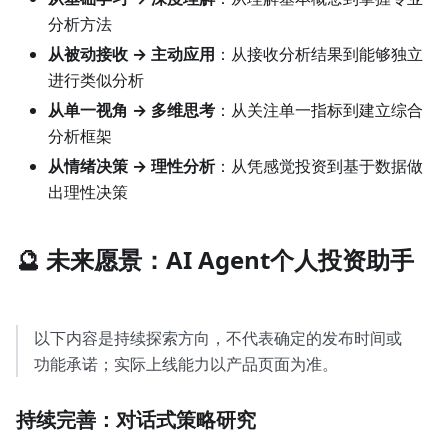
分析方法
从被动接收 → 主动应用
：从接收分析结果到能够独立
进行类似分析
从单一视角 → 多维思考
：从关注单一指标到建立综合
分析框架
从情绪决策 → 理性分析
：从凭感觉投资到基于数据做
出理性决策
🔮 未来愿景：AI Agent个人投资助手
以下内容是持续探索方向，不代表确定的发布时间或
功能承诺；实际上线能力以产品页面为准。
持续完善：对话式策略研究