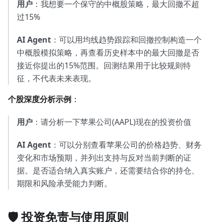
用户
：我想要一个保守的中概股策略，最大回撤不超
过15%
AI Agent
：可以用均线趋势跟踪和回撤控制构造一个
中概股模拟策略，再查看历史样本中的最大回撤是否
接近你提出的15%范围。回测结果用于比较规则特
征，不代表未来表现。
个股深度分析示例
：
用户
：请分析一下苹果公司(AAPL)现在的投资价值
AI Agent
：可以分别查看苹果公司的价格趋势、财务
变化和市场预期，并列出支持与反对当前判断的证
据。是否适合纳入真实账户，还需要结合你的持仓、
期限和风险承受能力判断。
🛡️ 投资免责与使用原则