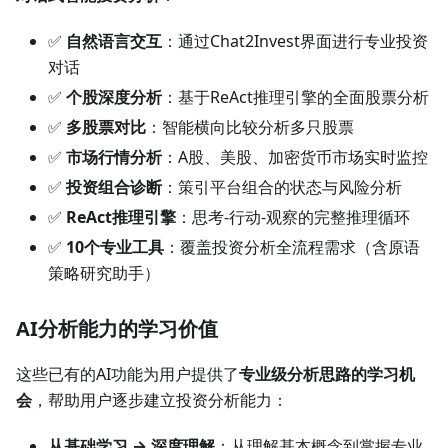
✅
自然语言交互
：通过Chat2Invest界面进行专业投资
对话
✅
个股深度分析
：基于ReAct推理引擎的全面股票分析
✅
多股票对比
：智能横向比较分析多只股票
✅
市场行情分析
：A股、美股、加密货币市场实时监控
✅
投资组合诊断
：策引平台组合的状态与风险分析
✅
ReAct推理引擎
：思考-行动-观察的完整推理循环
✅
10个专业工具
：覆盖投资分析全流程需求（含原语
策略研究助手）
AI分析能力的学习价值
这些已有的AI功能为用户提供了
专业级分析思路的学习机
会
，帮助用户逐步建立投资分析能力：
从基础学习 → 深度理解
：从理解基本概念到掌握专业