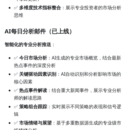
✅
多维度技术指标整合
：展示专业投资者的市场分析
思维
AI每日分析邮件（已上线）
智能化的专业分析推送
：
✅
今日市场分析
：AI生成的专业市场概览，结合最新
热点事件的深度分析
✅
关键驱动因素识别
：AI自动识别和分析影响市场的
核心因素
✅
热点事件解读
：结合重大新闻事件，展示专业分析
师的解读思路
✅
策略组合跟踪
：实时展示不同策略的表现和信号逻
辑
✅
市场情绪与展望
：基于多重数据源生成的专业级市