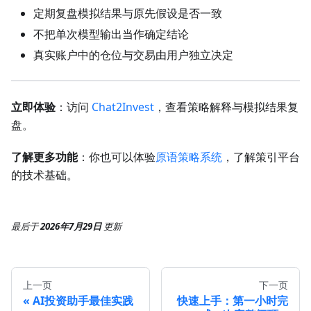
定期复盘模拟结果与原先假设是否一致
不把单次模型输出当作确定结论
真实账户中的仓位与交易由用户独立决定
立即体验
：访问
Chat2Invest
，查看策略解释与模拟结果复
盘。
了解更多功能
：你也可以体验
原语策略系统
，了解策引平台
的技术基础。
最后
于
2026年7月29日
更新
上一页
下一页
AI投资助手最佳实践
快速上手：第一小时完