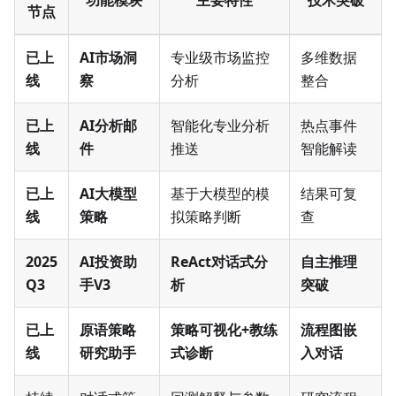
功能模块
主要特性
技术突破
节点
已上
AI市场洞
专业级市场监控
多维数据
线
察
分析
整合
已上
AI分析邮
智能化专业分析
热点事件
线
件
推送
智能解读
已上
AI大模型
基于大模型的模
结果可复
线
策略
拟策略判断
查
2025
AI投资助
ReAct对话式分
自主推理
Q3
手V3
析
突破
已上
原语策略
策略可视化+教练
流程图嵌
线
研究助手
式诊断
入对话