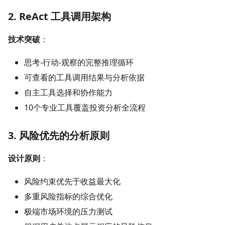
2. ReAct 工具调用架构
技术突破
：
思考-行动-观察的完整推理循环
可查看的工具调用结果与分析依据
自主工具选择和协作能力
10个专业工具覆盖投资分析全流程
3. 风险优先的分析原则
设计原则
：
风险约束优先于收益最大化
多重风险指标的综合优化
极端市场环境的压力测试