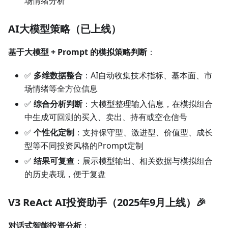
场情绪分析
AI大模型策略（已上线）
基于大模型 + Prompt 的模拟策略判断
：
✅
多维数据整合
：AI自动收集技术指标、基本面、市
场情绪等全方位信息
✅
综合分析判断
：大模型整理输入信息，在模拟组合
中生成可回测的买入、卖出、持有或空仓信号
✅
个性化定制
：支持保守型、激进型、价值型、成长
型等不同投资风格的Prompt定制
✅
结果可复查
：展示模型输出、相关数据与模拟组合
的历史表现，便于复盘
V3 ReAct AI投资助手（2025年9月上线）🎉
对话式智能投资分析
：