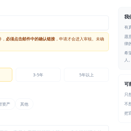
我
有
愿
件，
必须点击邮件中的确认链接
，申请才会进入审核。未确
律
希
人
3-5年
5年以上
可
只
不
密资产
其他
把