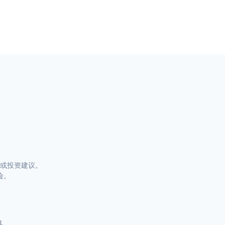
或投资建议。
险。
具