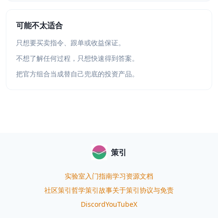
可能不太适合
只想要买卖指令、跟单或收益保证。
不想了解任何过程，只想快速得到答案。
把官方组合当成替自己兜底的投资产品。
策引
实验室
入门指南
学习资源
文档
社区
策引哲学
策引故事
关于策引
协议与免责
Discord
YouTube
X