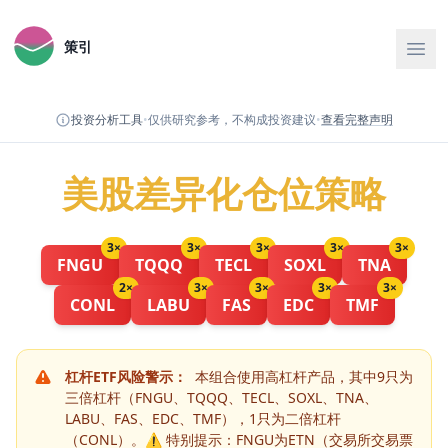
策引
投资分析工具
•
仅供研究参考，不构成投资建议
•
查看完整声明
美股差异化仓位策略
3
×
3
×
3
×
3
×
3
×
FNGU
TQQQ
TECL
SOXL
TNA
2
×
3
×
3
×
3
×
3
×
CONL
LABU
FAS
EDC
TMF
杠杆ETF风险警示：
本组合使用高杠杆产品，其中9只为
三倍杠杆（FNGU、TQQQ、TECL、SOXL、TNA、
LABU、FAS、EDC、TMF），1只为二倍杠杆
（CONL）。⚠️ 特别提示：FNGU为ETN（交易所交易票