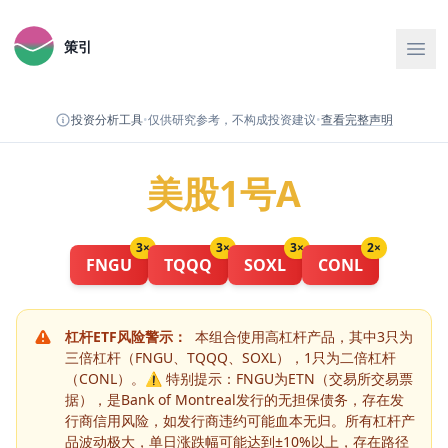
策引
投资分析工具
•
仅供研究参考，不构成投资建议
•
查看完整声明
美股1号A
3
×
3
×
3
×
2
×
FNGU
TQQQ
SOXL
CONL
杠杆ETF风险警示：
本组合使用高杠杆产品，其中3只为
三倍杠杆（FNGU、TQQQ、SOXL），1只为二倍杠杆
（CONL）。⚠️ 特别提示：FNGU为ETN（交易所交易票
据），是Bank of Montreal发行的无担保债务，存在发
行商信用风险，如发行商违约可能血本无归。所有杠杆产
品波动极大，单日涨跌幅可能达到±10%以上，存在路径