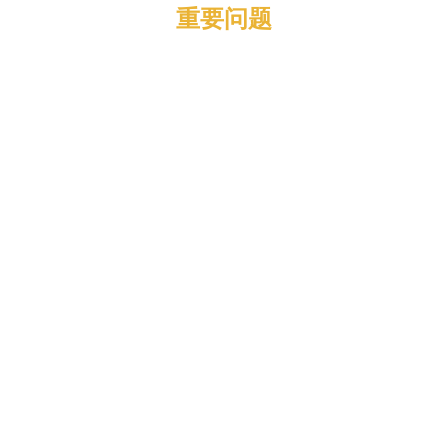
重要问题
最新净值：
年复合收益率（CAGR）：
胜率：
盈亏比：
夏普比率（Sharpe Ratio）：