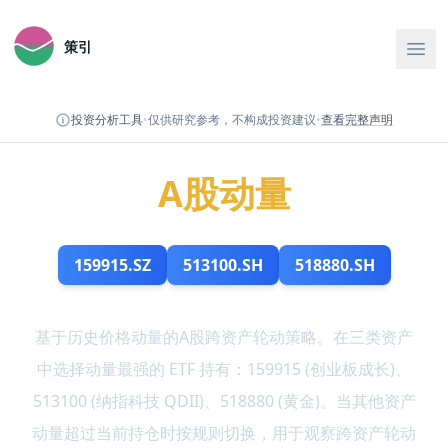
策引
投资分析工具
•
仅供研究参考，不构成投资建议
•
查看完整声明
A股动量
159915.SZ
513100.SH
518880.SH
基于历史价格动量的A股跨资产轮动策略。在三类资产
中选择动量最强的 ETF 持有：159915 (创业板成长)、
513100 (纳指科技 QDII)、518880 (黄金)。当其他资产
动量超过当前持仓时按规则切换，用于观察跨资产轮动