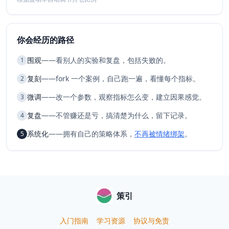
你会经历的路径
围观
——看别人的实验和复盘，包括失败的。
1
复刻
——fork 一个案例，自己跑一遍，看懂每个指标。
2
微调
——改一个参数，观察指标怎么变，建立因果感觉。
3
复盘
——不管赚还是亏，搞清楚为什么，留下记录。
4
系统化
——拥有自己的策略体系，
不再被情绪绑架
。
5
策引
入门指南
学习资源
协议与免责