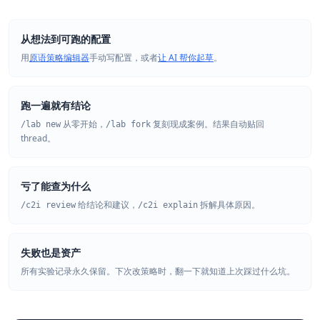
从想法到可跑的配置
用
原语策略编辑器
手动写配置，或者
让 AI 帮你起草
。
跑一遍就有结论
从零开始，
复刻现成案例。结果自动贴回
/lab new
/lab fork
thread。
亏了能查为什么
给结论和建议，
拆解具体原因。
/c2i review
/c2i explain
失败也是资产
所有实验记录永久保留。下次改策略时，翻一下就知道上次踩过什么坑。