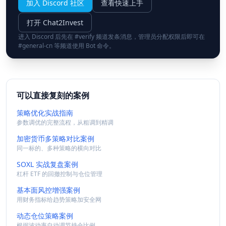
加入 Discord 社区
查看快速上手
打开 Chat2Invest
进入 Discord 后先在 #verify 频道发条消息，管理员分配权限后即可在
#general-cn 等频道使用 Bot 命令。
可以直接复刻的案例
策略优化实战指南
参数调优的完整流程，从粗调到精调
加密货币多策略对比案例
同一标的、多种策略的横向对比
SOXL 实战复盘案例
杠杆 ETF 的回撤控制与仓位管理
基本面风控增强案例
用财务指标给趋势策略加安全网
动态仓位策略案例
根据波动率自动调节持仓比例