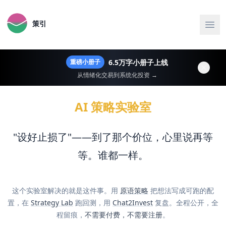
策引
6.5万字小册子上线
重磅小册子
从情绪化交易到系统化投资 →
AI 策略实验室
"设好止损了"——到了那个价位，心里说再等
等。谁都一样。
这个实验室解决的就是这件事。用
原语策略
把想法写成可跑的配
置，在
Strategy Lab
跑回测，用
Chat2Invest
复盘。全程公开，全
程留痕，
不需要付费，不需要注册
。